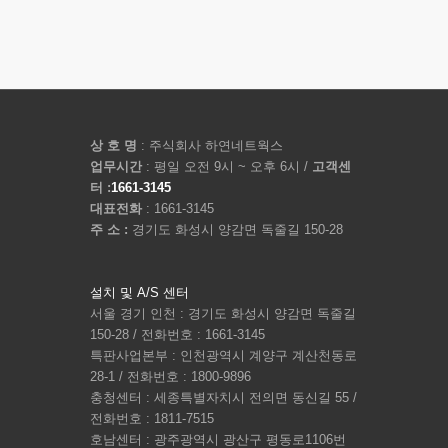
상 호 명
: 주식회사 하연네트웍스
업무시간
: 평일 오전 9시 ~ 오후 6시 /
고객센
터 :
1661-3145
대표전화
: 1661-3145
주 소 :
경기도 화성시 양감면 독줄길 150-28
설치 및 A/S 센터
서울 경기 인천 : 경기도 화성시 양감면 독줄길
150-28 / 전화번호 : 1661-3145
특판사업본부 : 인천광역시 계양구 계산천동로
28-1 / 전화번호 : 1800-9896
충청센터 : 세종특별자치시 전의면 동신길 55 /
전화번호 : 1811-7515
호남센터 : 광주광역시 광산구 평동로1106번