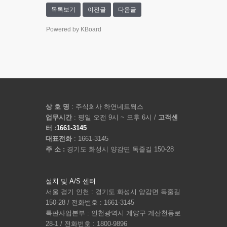
목록보기
이전글
다음글
Powered by KBoard
상 호 명
: 주식회사 하연네트웍스
업무시간
: 평일 오전 9시 ~ 오후 6시 /
고객센
터 :
1661-3145
대표전화
: 1661-3145
주 소 :
경기도 화성시 양감면 독줄길 150-28
설치 및 A/S 센터
서울 경기 인천 : 경기도 화성시 양감면 독줄길
150-28 / 전화번호 : 1661-3145
특판사업본부 : 인천광역시 계양구 계산천동로
28-1 / 전화번호 : 1800-9896