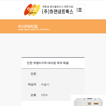
지사/대리점
자연을 사랑하는 친환경 기업, 하연네트웍스
인천 부평A지역 대리점 계약 체결
인천
작성자
싹쓸이
조회
3354