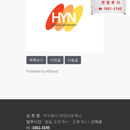
목록보기
이전글
다음글
Powered by KBoard
상 호 명
: 주식회사 하연네트웍스
업무시간
: 평일 오전 9시 ~ 오후 6시 /
고객센
터 :
1661-3145