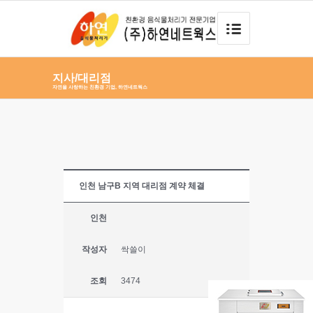
지사/대리점
자연을 사랑하는 친환경 기업, 하연네트웍스
인천 남구B 지역 대리점 계약 체결
인천
작성자
싹쓸이
조회
3474