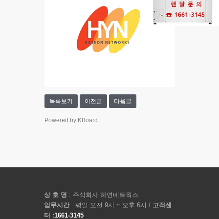
목록보기
이전글
다음글
Powered by KBoard
상 호 명
: 주식회사 하연네트웍스
업무시간
: 평일 오전 9시 ~ 오후 6시 /
고객센
터 :
1661-3145