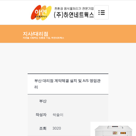
지사/대리점
자연을 사랑하는 친환경 기업, 하연네트웍스
부산 대리점 계약체결 설치 및 A/S 영업관
리
부산
작성자
싹쓸이
조회
3020